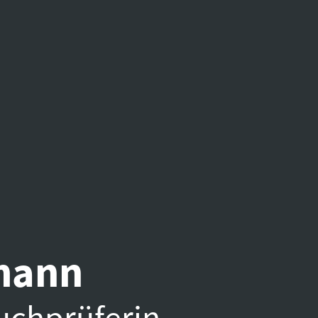
mann
uchprüferin