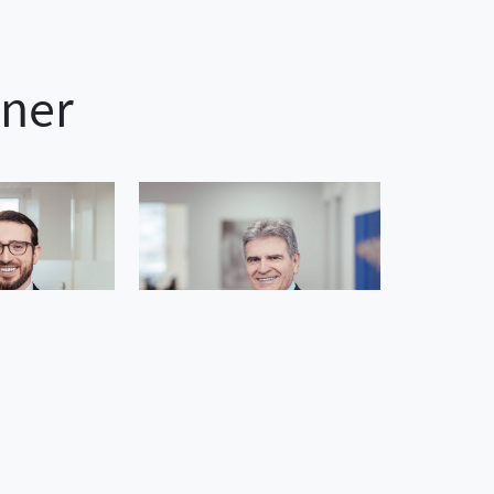
tner
rzecha
Michael Bergmann
Harald