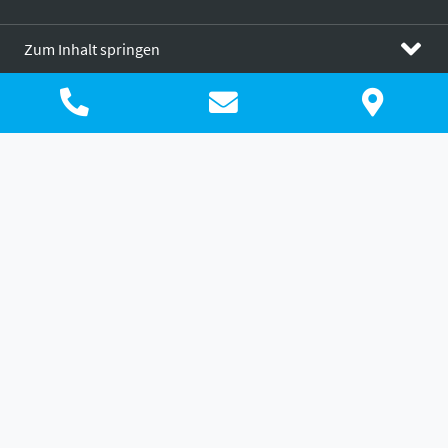
Zum Inhalt springen
Klassische vs. digitale Buchhaltung
Digitalisierung
Klassische Buchhaltung:
Einsatz von Pendelordnern und damit verbundener
Zeitaufwand zur Sortierung der Belege
Höhere Suchzeiten zum Auffinden von Belegen
Einsatz verschiedener Systeme und Programme
Buchhaltung meist auf veraltetem Datenbestand
durch Buchung des abgelaufenen Monats
Digitale Buchhaltung: