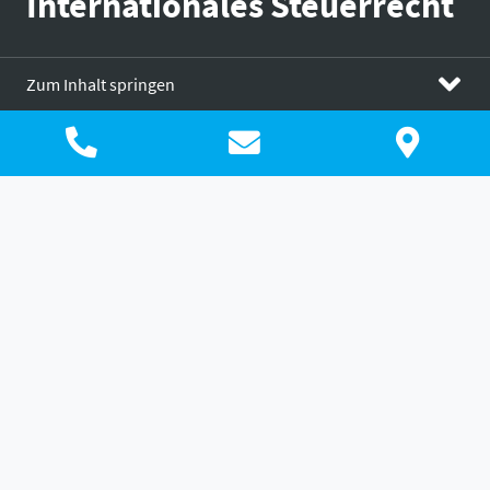
Internationales Steuerrecht
Zum Inhalt springen
Internationales Steuerrecht
Steuerberatung
In einer globalisierten Welt gehört grenzüberschreitendes
Wirtschaften zur Tagesordnung. Das betrifft nicht mehr nur
Großkonzerne, sondern zunehmend auch mittelständische
und kleine Unternehmen sowie einzelne Beschäftige oder
Privatpersonen. Bereits das deutsche Steuerrecht ist
kompliziert, da ist es nicht verwunderlich, dass dies im
internationalen Kontext nicht an Komplexität abnimmt. Um
also ungewollte steuerliche Überraschungen zu vermeiden,