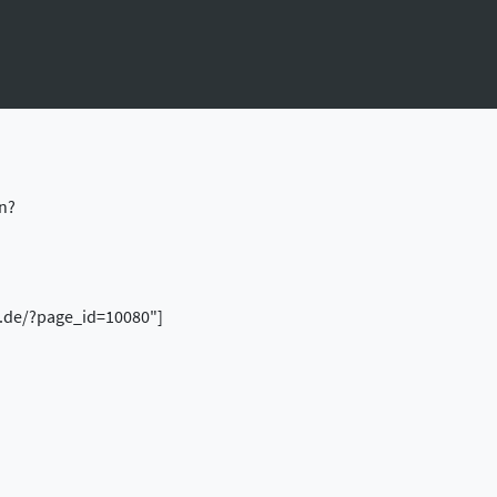
n?
n.de/?page_id=10080"]